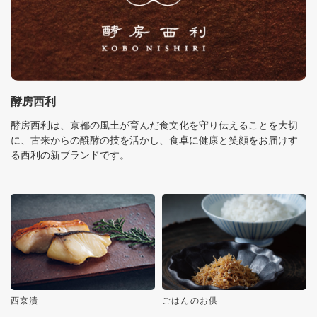
酵房西利
酵房西利は、京都の風土が育んだ食文化を守り伝えることを大切
に、古来からの醗酵の技を活かし、食卓に健康と笑顔をお届けす
る西利の新ブランドです。
西京漬
ごはんのお供