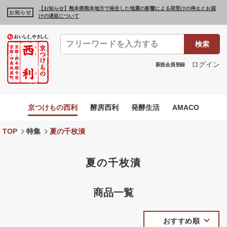
【お知らせ】熊本県熊本地方で発生した地震の影響による荷受けの停止とお届
お知らせ
けの遅延について
検索
ログイン
新規会員登録
京つけもの西利
酵房西利
発酵生活
AMACO
TOP
特集
夏の千枚漬
夏の千枚漬
商品一覧
おすすめ順