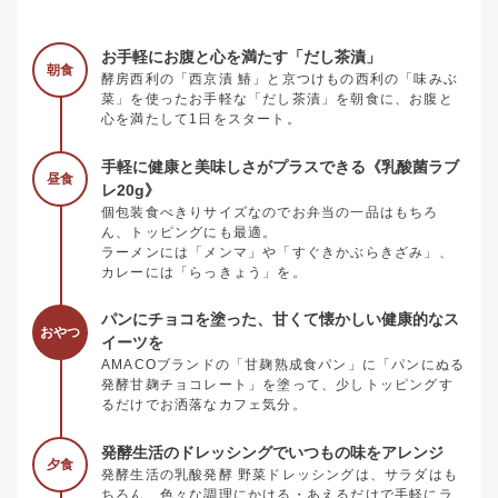
お手軽にお腹と心を満たす「だし茶漬」
朝食
酵房西利の「西京漬 鰆」と京つけもの西利の「味みぶ
菜」を使ったお手軽な「だし茶漬」を朝食に、お腹と
心を満たして1日をスタート。
手軽に健康と美味しさがプラスできる《乳酸菌ラブ
昼食
レ20g》
個包装食べきりサイズなのでお弁当の一品はもちろ
ん、トッピングにも最適。
ラーメンには「メンマ」や「すぐきかぶらきざみ」、
カレーには「らっきょう」を。
パンにチョコを塗った、甘くて懐かしい健康的なス
おやつ
イーツを
AMACOブランドの「甘麹熟成食パン」に「パンにぬる
発酵甘麹チョコレート」を塗って、少しトッピングす
るだけでお洒落なカフェ気分。
発酵生活のドレッシングでいつもの味をアレンジ
夕食
発酵生活の乳酸発酵 野菜ドレッシングは、サラダはも
ちろん、色々な調理にかける・あえるだけで手軽にラ