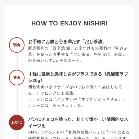
HOW TO ENJOY NISHIRI
お手軽にお腹と心を満たす「だし茶漬」
朝食
酵房西利の「西京漬 鰆」と京つけもの西利の「味みぶ
菜」を使ったお手軽な「だし茶漬」を朝食に、お腹と
心を満たして1日をスタート。
手軽に健康と美味しさがプラスできる《乳酸菌ラブ
昼食
レ20g》
個包装食べきりサイズなのでお弁当の一品はもちろ
ん、トッピングにも最適。
ラーメンには「メンマ」や「すぐきかぶらきざみ」、
カレーには「らっきょう」を。
パンにチョコを塗った、甘くて懐かしい健康的なス
おやつ
イーツを
AMACOブランドの「甘麹熟成食パン」に「パンにぬる
発酵甘麹チョコレート」を塗って、少しトッピングす