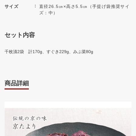
サイズ
直径26.5㎝×高さ5.5㎝（手提げ袋推奨サイ
ズ：中）
セット内容
千枚漬2袋 計170g、すぐき229g、みぶ菜80g
商品詳細