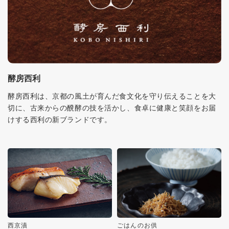
酵房西利
酵房西利は、京都の風土が育んだ食文化を守り伝えることを大
切に、古来からの醗酵の技を活かし、食卓に健康と笑顔をお届
けする西利の新ブランドです。
西京漬
ごはんのお供