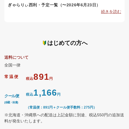
ぎゃらりぃ西利・予定一覧（〜2026年6月23日）
続きを読む
はじめての方へ
送料について
全国一律
891
常温便
税込
円
1,166
税込
円
クール便
(冷蔵・冷凍)
（常温便：891円＋クール便手数料：275円）
※北海道・沖縄県への配送は上記金額に別途、税込550円の追加送
料が発生いたします。