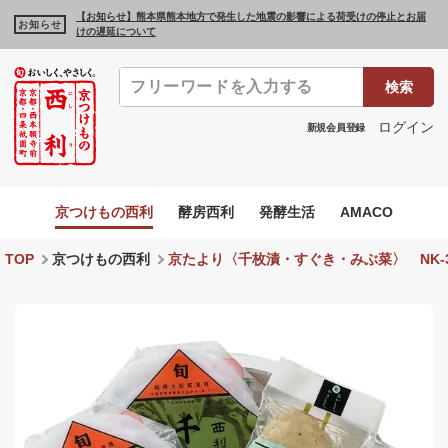
【お知らせ】熊本県熊本地方で発生した地震の影響による荷受けの停止とお届
お知らせ
けの遅延について
検索
ログイン
新規会員登録
京つけもの西利
酵房西利
発酵生活
AMACO
TOP
京つけもの西利
京たより〈千枚漬・すぐき・みぶ菜〉 NK-