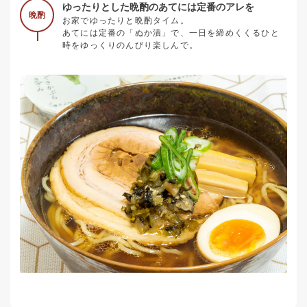
ゆったりとした晩酌のあてには定番のアレを
晩酌
お家でゆったりと晩酌タイム。
あてには定番の「ぬか漬」で、一日を締めくくるひと
時をゆっくりのんびり楽しんで。