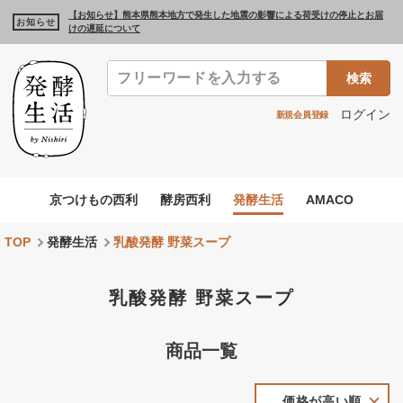
【お知らせ】熊本県熊本地方で発生した地震の影響による荷受けの停止とお届
お知らせ
けの遅延について
検索
ログイン
新規会員登録
京つけもの西利
酵房西利
発酵生活
AMACO
TOP
発酵生活
乳酸発酵 野菜スープ
乳酸発酵 野菜スープ
商品一覧
価格が高い順