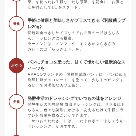
菜」を使ったお手軽な「だし茶漬」を朝食に、お腹と
心を満たして1日をスタート。
手軽に健康と美味しさがプラスできる《乳酸菌ラブ
昼食
レ20g》
個包装食べきりサイズなのでお弁当の一品はもちろ
ん、トッピングにも最適。
ラーメンには「メンマ」や「すぐきかぶらきざみ」、
カレーには「らっきょう」を。
パンにチョコを塗った、甘くて懐かしい健康的なス
おやつ
イーツを
AMACOブランドの「甘麹熟成食パン」に「パンにぬる
発酵甘麹チョコレート」を塗って、少しトッピングす
るだけでお洒落なカフェ気分。
発酵生活のドレッシングでいつもの味をアレンジ
夕食
発酵生活の乳酸発酵 野菜ドレッシングは、サラダはも
ちろん、色々な調理にかける・あえるだけで手軽にラ
ブレ乳酸菌を摂ることができます。
「かつおのたたき」には、「たまねぎのごましょうゆ
ドレッシング」がおすすめ。