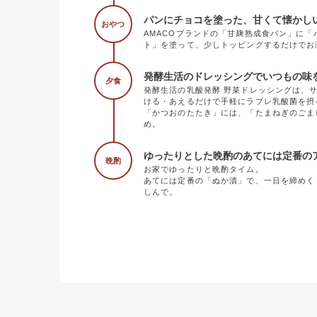
パンにチョコを塗った、甘くて懐かし
おやつ
AMACOブランドの「甘麹熟成食パン」に
ト」を塗って、少しトッピングするだけでお
発酵生活のドレッシングでいつもの味
夕食
発酵生活の乳酸発酵 野菜ドレッシングは、
ける・あえるだけで手軽にラブレ乳酸菌を摂
「かつおのたたき」には、「たまねぎのごま
め。
ゆったりとした晩酌のあてには定番の
晩酌
お家でゆったりと晩酌タイム。
あてには定番の「ぬか漬」で、一日を締めく
しんで。