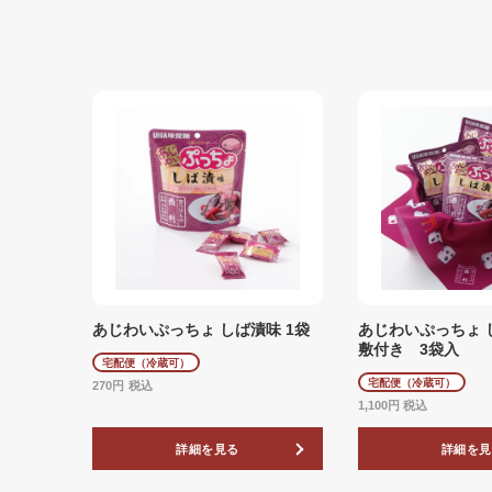
あじわいぷっちょ しば漬味 1袋
あじわいぷっちょ 
敷付き 3袋入
宅配便（冷蔵可）
宅配便（冷蔵可）
270
税込
1,100
税込
詳細を見る
詳細を見