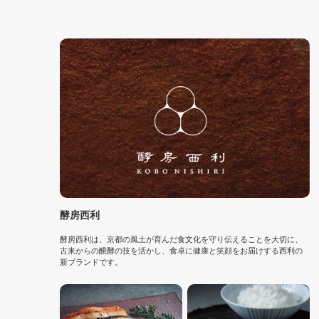
酵房西利
酵房西利は、京都の風土が育んだ食文化を守り伝えることを大切に、
古来からの醗酵の技を活かし、食卓に健康と笑顔をお届けする西利の
新ブランドです。