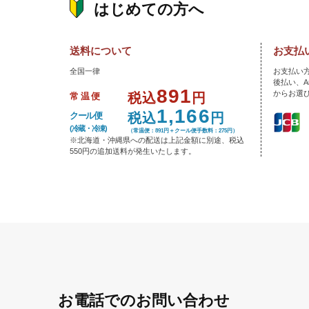
はじめての方へ
送料について
お支払
全国一律
お支払い
後払い、A
891
からお選
税込
円
常温便
1,166
税込
円
クール便
(冷蔵・冷凍)
（常温便：891円＋クール便手数料：275円）
※北海道・沖縄県への配送は上記金額に別途、税込
550円の追加送料が発生いたします。
お電話でのお問い合わせ