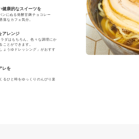
い健康的なスイーツを
「パンにぬる発酵甘麹チョコレー
洒落なカフェ気分。
をアレンジ
サラダはもちろん、色々な調理にか
ることができます。
しょうゆドレッシング」がおすす
アレを
くるひと時をゆっくりのんびり楽