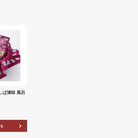
しば漬味 風呂
る