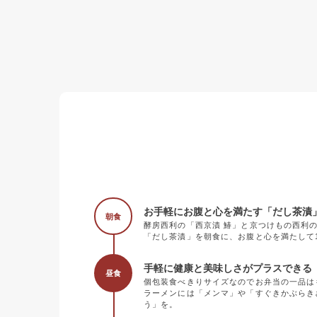
お手軽にお腹と心を満たす「だし茶漬
朝食
酵房西利の「西京漬 鰆」と京つけもの西利
「だし茶漬」を朝食に、お腹と心を満たして
手軽に健康と美味しさがプラスできる《
昼食
個包装食べきりサイズなのでお弁当の一品は
ラーメンには「メンマ」や「すぐきかぶらき
う」を。