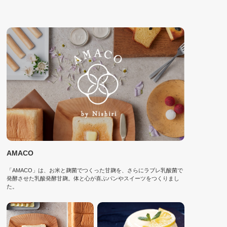
AMACO
「AMACO」は、お米と麹菌でつくった甘麹を、さらにラブレ乳酸菌で
発酵させた乳酸発酵甘麹。体と心が喜ぶパンやスイーツをつくりまし
た。