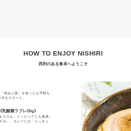
HOW TO ENJOY NISHIRI
西利のある食卓へようこそ
」
の「味みぶ菜」を使ったお手軽な
1日をスタート。
乳酸菌ラブレ20g》
もちろん、トッピングにも最適。
ざみ」、カレーには「らっきょ