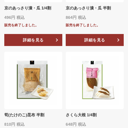
京のあっさり漬・瓜 1/4割
京のあっさり漬・瓜 半割
496
税込
864
税込
販売を終了しました。
販売を終了しました。
詳細を見る
詳細を見る
筍(たけのこ)昆布 半割
さくら大根 1/4割
810
税込
648
税込