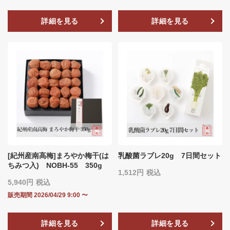
詳細を見る
詳細を見る
[紀州産南高梅]まろやか梅干(は
乳酸菌ラブレ20g 7日間セット
ちみつ入) NOBH‐55 350g
1,512
税込
5,940
税込
販売期間
2026/04/29 9:00
〜
詳細を見る
詳細を見る