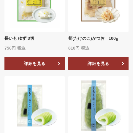
長いも ゆず 3切
筍(たけのこ)かつお 100g
756
税込
810
税込
詳細を見る
詳細を見る