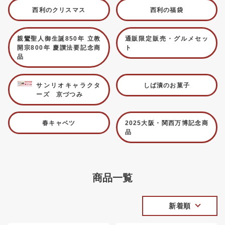
西利のクリスマス
西利の福袋
親鸞聖人御生誕850年 立教
通販限定販売・グルメセッ
開宗800年 慶讃法要記念商
ト
品
サンリオキャラクタ
しば漬のお菓子
ーズ 京づつみ
春キャベツ
2025大阪・関西万博記念商
品
商品一覧
新着順