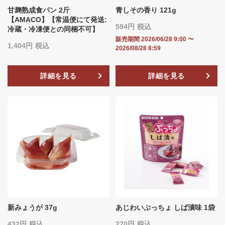
甘麹熟成食パン 2斤
青しその香り 121g
【AMACO】【常温便にて発送:
594
税込
冷蔵・冷凍便との同梱不可】
販売期間
2026/06/28 9:00
〜
1,404
税込
2026/08/28 8:59
詳細を見る
詳細を見る
新みょうが 37g
あじわいぷっちょ しば漬味 1袋
432
税込
270
税込