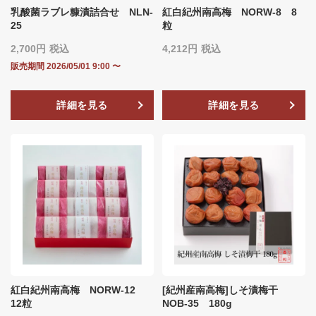
乳酸菌ラブレ糠漬詰合せ NLN‐
紅白紀州南高梅 NORW-8 8
25
粒
2,700
税込
4,212
税込
販売期間
2026/05/01 9:00
〜
詳細を見る
詳細を見る
紅白紀州南高梅 NORW-12
[紀州産南高梅]しそ漬梅干
12粒
NOB‐35 180g