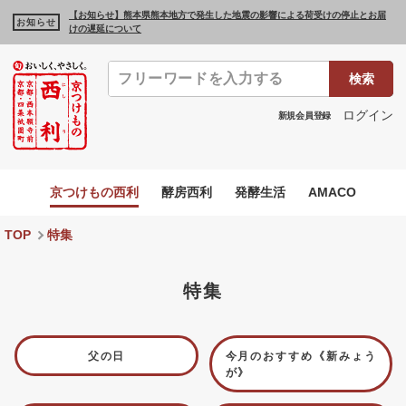
【お知らせ】熊本県熊本地方で発生した地震の影響による荷受けの停止とお届
お知らせ
けの遅延について
検索
ログイン
新規会員登録
京つけもの西利
酵房西利
発酵生活
AMACO
TOP
特集
特集
父の日
今月のおすすめ《新みょう
が》