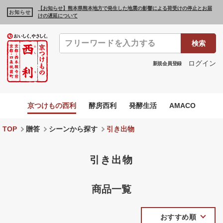
【お知らせ】熊本県熊本地方で発生した地震の影響による荷受けの停止とお届
お知らせ
けの遅延について
検索
ログイン
新規会員登録
京つけもの西利
酵房西利
発酵生活
AMACO
TOP
贈答
シーンから探す
引き出物
引き出物
商品一覧
おすすめ順