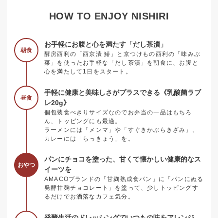
HOW TO ENJOY NISHIRI
お手軽にお腹と心を満たす「だし茶漬」
朝食
酵房西利の「西京漬 鰆」と京つけもの西利の「味みぶ
菜」を使ったお手軽な「だし茶漬」を朝食に、お腹と
心を満たして1日をスタート。
手軽に健康と美味しさがプラスできる《乳酸菌ラブ
昼食
レ20g》
個包装食べきりサイズなのでお弁当の一品はもちろ
ん、トッピングにも最適。
ラーメンには「メンマ」や「すぐきかぶらきざみ」、
カレーには「らっきょう」を。
パンにチョコを塗った、甘くて懐かしい健康的なス
おやつ
イーツを
AMACOブランドの「甘麹熟成食パン」に「パンにぬる
発酵甘麹チョコレート」を塗って、少しトッピングす
るだけでお洒落なカフェ気分。
発酵生活のドレッシングでいつもの味をアレンジ