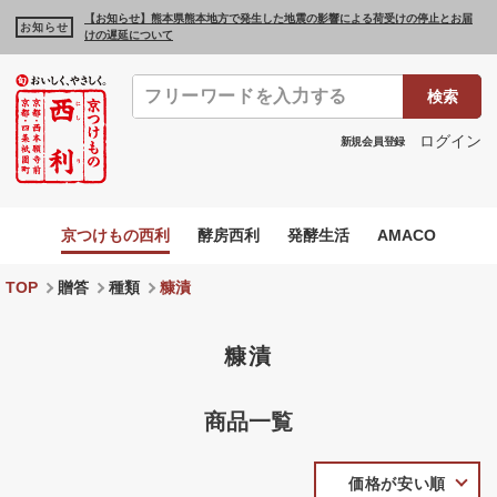
【お知らせ】熊本県熊本地方で発生した地震の影響による荷受けの停止とお届
お知らせ
けの遅延について
検索
ログイン
新規会員登録
京つけもの西利
酵房西利
発酵生活
AMACO
TOP
贈答
種類
糠漬
糠漬
商品一覧
価格が安い順