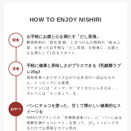
HOW TO ENJOY NISHIRI
お手軽にお腹と心を満たす「だし茶漬」
朝食
酵房西利の「西京漬 鰆」と京つけもの西利の「味みぶ
菜」を使ったお手軽な「だし茶漬」を朝食に、お腹と
心を満たして1日をスタート。
手軽に健康と美味しさがプラスできる《乳酸菌ラブ
昼食
レ20g》
個包装食べきりサイズなのでお弁当の一品はもちろ
ん、トッピングにも最適。
ラーメンには「メンマ」や「すぐきかぶらきざみ」、
カレーには「らっきょう」を。
パンにチョコを塗った、甘くて懐かしい健康的なス
おやつ
イーツを
AMACOブランドの「甘麹熟成食パン」に「パンにぬる
発酵甘麹チョコレート」を塗って、少しトッピングす
るだけでお洒落なカフェ気分。