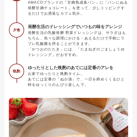
AMACOブランドの「甘麹熟成食パン」に「パンにぬる
発酵甘麹チョコレート」を塗って、少しトッピングす
るだけでお洒落なカフェ気分。
発酵生活のドレッシングでいつもの味をアレンジ
夕食
発酵生活の乳酸発酵 野菜ドレッシングは、サラダはも
ちろん、色々な調理にかける・あえるだけで手軽にラ
ブレ乳酸菌を摂ることができます。
「かつおのたたき」には、「たまねぎのごましょうゆ
ドレッシング」がおすすめ。
ゆったりとした晩酌のあてには定番のアレを
晩酌
お家でゆったりと晩酌タイム。
あてには定番の「ぬか漬」で、一日を締めくくるひと
時をゆっくりのんびり楽しんで。