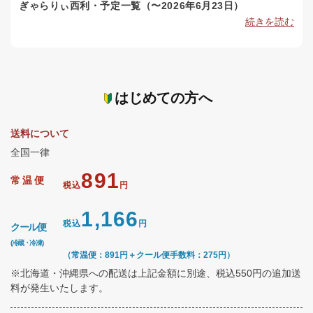
ぎゃらりぃ西利・予定一覧（〜2026年6月23日）
続きを読む
はじめての方へ
送料について
全国一律
891
常温便
税込
円
1,166
税込
円
クール便
(冷蔵・冷凍)
（常温便：891円＋クール便手数料：275円）
※北海道・沖縄県への配送は上記金額に別途、税込550円の追加送
料が発生いたします。