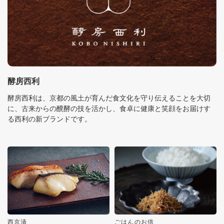
酵房西利
酵房西利は、京都の風土が育んだ食文化を守り伝えることを大切
に、古来からの醗酵の技を活かし、食卓に健康と笑顔をお届けす
る西利の新ブランドです。
西京漬
ごはんのお供