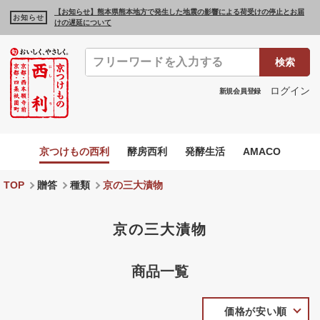
【お知らせ】熊本県熊本地方で発生した地震の影響による荷受けの停止とお届
お知らせ
けの遅延について
検索
ログイン
新規会員登録
京つけもの西利
酵房西利
発酵生活
AMACO
TOP
贈答
種類
京の三大漬物
京の三大漬物
商品一覧
価格が安い順