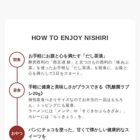
HOW TO ENJOY NISHIRI
お手軽にお腹と心を満たす「だし茶漬」
朝食
酵房西利の「西京漬 鰆」と京つけもの西利の「味みぶ
菜」を使ったお手軽な「だし茶漬」を朝食に、お腹と
心を満たして1日をスタート。
手軽に健康と美味しさがプラスできる《乳酸菌ラブ
昼食
レ20g》
個包装食べきりサイズなのでお弁当の一品はもちろ
ん、トッピングにも最適。
ラーメンには「メンマ」や「すぐきかぶらきざみ」、
カレーには「らっきょう」を。
パンにチョコを塗った、甘くて懐かしい健康的なス
おやつ
イーツを