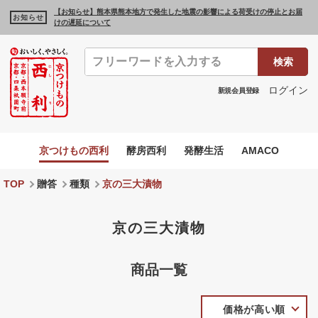
【お知らせ】熊本県熊本地方で発生した地震の影響による荷受けの停止とお届
お知らせ
けの遅延について
検索
ログイン
新規会員登録
京つけもの西利
酵房西利
発酵生活
AMACO
TOP
贈答
種類
京の三大漬物
京の三大漬物
商品一覧
価格が高い順