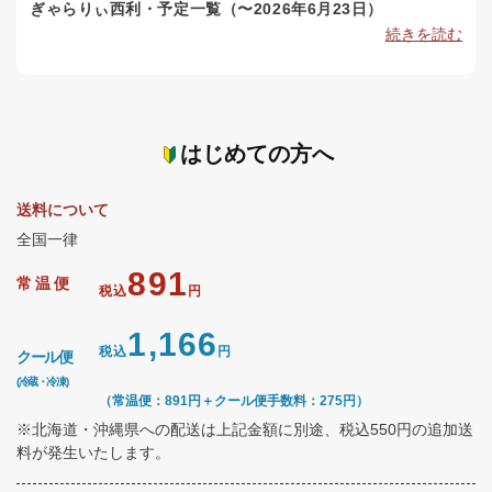
ぎゃらりぃ西利・予定一覧（〜2026年6月23日）
続きを読む
はじめての方へ
送料について
全国一律
891
常温便
税込
円
1,166
税込
円
クール便
(冷蔵・冷凍)
（常温便：891円＋クール便手数料：275円）
※北海道・沖縄県への配送は上記金額に別途、税込550円の追加送
料が発生いたします。