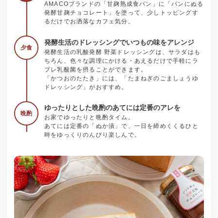
AMACOブランドの「甘麹熟成食パン」に「パンにぬる
発酵甘麹チョコレート」を塗って、少しトッピングす
るだけでお洒落なカフェ気分。
発酵生活のドレッシングでいつもの味をアレンジ
夕食
発酵生活の乳酸発酵 野菜ドレッシングは、サラダはも
ちろん、色々な調理にかける・あえるだけで手軽にラ
ブレ乳酸菌を摂ることができます。
「かつおのたたき」には、「たまねぎのごましょうゆ
ドレッシング」がおすすめ。
ゆったりとした晩酌のあてには定番のアレを
晩酌
お家でゆったりと晩酌タイム。
あてには定番の「ぬか漬」で、一日を締めくくるひと
時をゆっくりのんびり楽しんで。