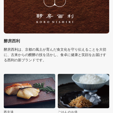
酵房西利
酵房西利は、京都の風土が育んだ食文化を守り伝えることを大切
に、古来からの醗酵の技を活かし、食卓に健康と笑顔をお届けす
る西利の新ブランドです。
西京漬
ごはんのお供