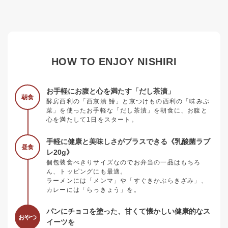
HOW TO ENJOY NISHIRI
お手軽にお腹と心を満たす「だし茶漬」
朝食
酵房西利の「西京漬 鰆」と京つけもの西利の「味みぶ
菜」を使ったお手軽な「だし茶漬」を朝食に、お腹と
心を満たして1日をスタート。
手軽に健康と美味しさがプラスできる《乳酸菌ラブ
昼食
レ20g》
個包装食べきりサイズなのでお弁当の一品はもちろ
ん、トッピングにも最適。
ラーメンには「メンマ」や「すぐきかぶらきざみ」、
カレーには「らっきょう」を。
パンにチョコを塗った、甘くて懐かしい健康的なス
おやつ
イーツを