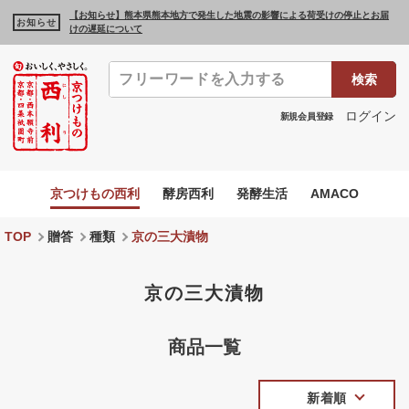
【お知らせ】熊本県熊本地方で発生した地震の影響による荷受けの停止とお届
お知らせ
けの遅延について
検索
ログイン
新規会員登録
京つけもの西利
酵房西利
発酵生活
AMACO
TOP
贈答
種類
京の三大漬物
京の三大漬物
商品一覧
新着順