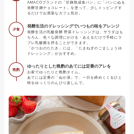
AMACOブランドの「甘麹熟成食パン」に「パンにぬる
発酵甘麹チョコレート」を塗って、少しトッピングす
るだけでお洒落なカフェ気分。
発酵生活のドレッシングでいつもの味をアレンジ
夕食
発酵生活の乳酸発酵 野菜ドレッシングは、サラダはも
ちろん、色々な調理にかける・あえるだけで手軽にラ
ブレ乳酸菌を摂ることができます。
「かつおのたたき」には、「たまねぎのごましょうゆ
ドレッシング」がおすすめ。
ゆったりとした晩酌のあてには定番のアレを
晩酌
お家でゆったりと晩酌タイム。
あてには定番の「ぬか漬」で、一日を締めくくるひと
時をゆっくりのんびり楽しんで。