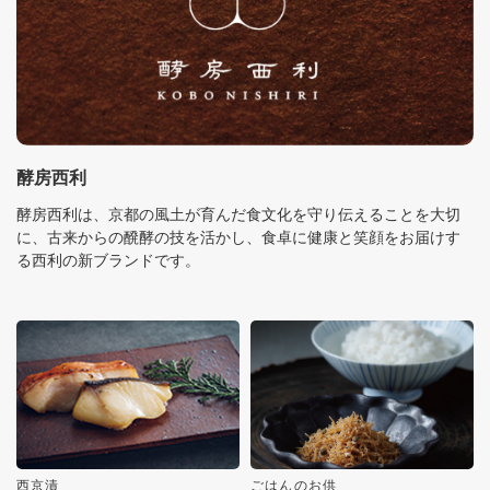
酵房西利
酵房西利は、京都の風土が育んだ食文化を守り伝えることを大切
に、古来からの醗酵の技を活かし、食卓に健康と笑顔をお届けす
る西利の新ブランドです。
西京漬
ごはんのお供