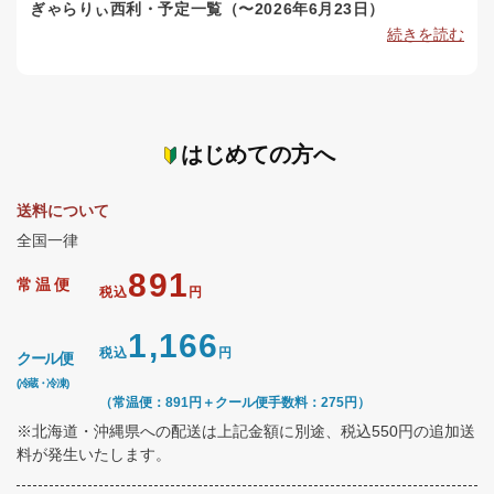
ぎゃらりぃ西利・予定一覧（〜2026年6月23日）
続きを読む
はじめての方へ
送料について
全国一律
891
常温便
税込
円
1,166
税込
円
クール便
(冷蔵・冷凍)
（常温便：891円＋クール便手数料：275円）
※北海道・沖縄県への配送は上記金額に別途、税込550円の追加送
料が発生いたします。