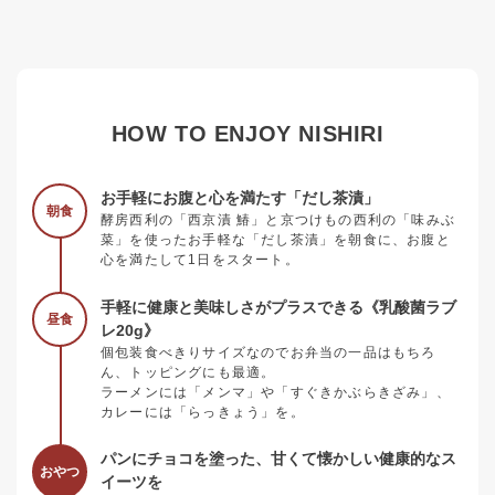
HOW TO ENJOY NISHIRI
お手軽にお腹と心を満たす「だし茶漬」
朝食
酵房西利の「西京漬 鰆」と京つけもの西利の「味みぶ
菜」を使ったお手軽な「だし茶漬」を朝食に、お腹と
心を満たして1日をスタート。
手軽に健康と美味しさがプラスできる《乳酸菌ラブ
昼食
レ20g》
個包装食べきりサイズなのでお弁当の一品はもちろ
ん、トッピングにも最適。
ラーメンには「メンマ」や「すぐきかぶらきざみ」、
カレーには「らっきょう」を。
パンにチョコを塗った、甘くて懐かしい健康的なス
おやつ
イーツを