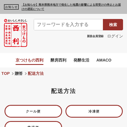
【お知らせ】熊本県熊本地方で発生した地震の影響による荷受けの停止とお届
お知らせ
けの遅延について
検索
ログイン
新規会員登録
京つけもの西利
酵房西利
発酵生活
AMACO
TOP
贈答
配送方法
配送方法
クール便
冷凍便