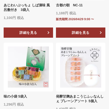
あじわいぷっちょ しば漬味 風
古都の朝 NC-11
呂敷付き 3袋入
1,188
税込
1,100
税込
販売期間
2026/04/29 9:00
〜
詳細を見る
詳細を見る
味の小袋 5袋入
発酵甘麹あまこうじふぃなんし
ぇ プレーンアソート 5個入
1,296
税込