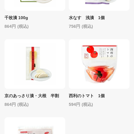
千枚漬 100g
水なす 浅漬 1個
864
(税込)
756
(税込)
京のあっさり漬・大根 半割
西利のトマト 1個
864
(税込)
594
(税込)