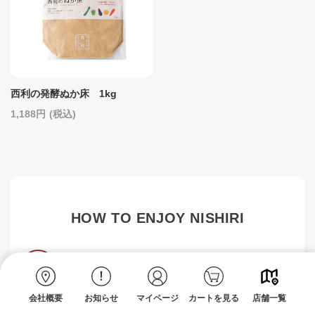
西利の発酵ぬか床 1kg
1,188
(税込)
HOW TO ENJOY NISHIRI
お手軽にお腹と心を満たす「だし茶漬」
朝食
酵房西利の「西京漬 鰆」と京つけもの西利の「味みぶ
菜」を使ったお手軽な「だし茶漬」を朝食に、お腹と
会社概要
お知らせ
マイページ
カートを見る
店舗一覧
心を満たして1日をスタート。