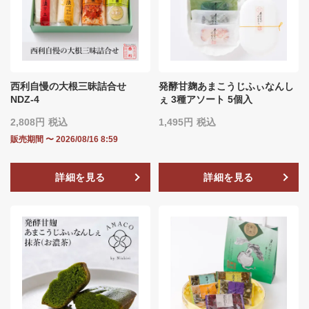
西利自慢の大根三昧詰合せ
発酵甘麹あまこうじふぃなんし
NDZ-4
ぇ 3種アソート 5個入
2,808
税込
1,495
税込
販売期間
〜
2026/08/16 8:59
詳細を見る
詳細を見る