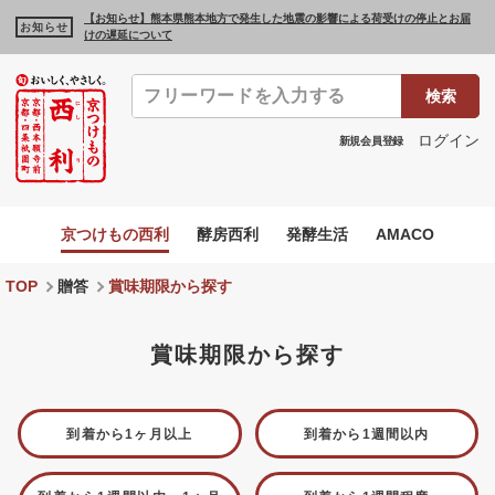
【お知らせ】熊本県熊本地方で発生した地震の影響による荷受けの停止とお届
お知らせ
けの遅延について
検索
ログイン
新規会員登録
京つけもの西利
酵房西利
発酵生活
AMACO
TOP
贈答
賞味期限から探す
賞味期限から探す
到着から1ヶ月以上
到着から1週間以内