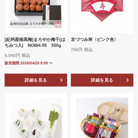
[紀州産南高梅]まろやか梅干(は
京づつみ寿〈ピンク色〉
ちみつ入) NOBH‐55 350g
756
税込
5,940
税込
販売期間
2026/04/29 9:00
〜
詳細を見る
詳細を見る