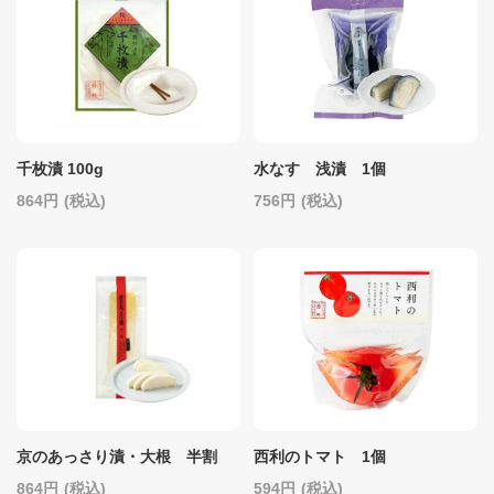
千枚漬 100g
水なす 浅漬 1個
864
(税込)
756
(税込)
京のあっさり漬・大根 半割
西利のトマト 1個
864
(税込)
594
(税込)