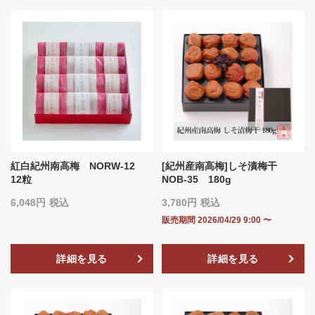
紅白紀州南高梅 NORW-12
[紀州産南高梅]しそ漬梅干
12粒
NOB‐35 180g
6,048
税込
3,780
税込
販売期間
2026/04/29 9:00
〜
詳細を見る
詳細を見る