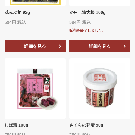
花みぶ菜 93g
からし漬大根 100g
594
税込
594
税込
販売を終了しました。
詳細を見る
詳細を見る
しば漬 100g
さくらの花漬 50g
756
税込
756
税込