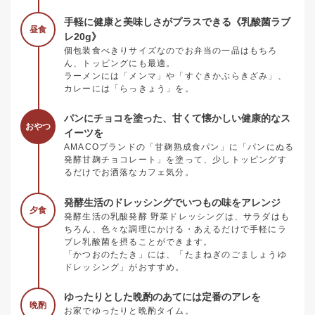
手軽に健康と美味しさがプラスできる《乳酸菌ラブ
昼食
レ20g》
個包装食べきりサイズなのでお弁当の一品はもちろ
ん、トッピングにも最適。
ラーメンには「メンマ」や「すぐきかぶらきざみ」、
カレーには「らっきょう」を。
パンにチョコを塗った、甘くて懐かしい健康的なス
おやつ
イーツを
AMACOブランドの「甘麹熟成食パン」に「パンにぬる
発酵甘麹チョコレート」を塗って、少しトッピングす
るだけでお洒落なカフェ気分。
発酵生活のドレッシングでいつもの味をアレンジ
夕食
発酵生活の乳酸発酵 野菜ドレッシングは、サラダはも
ちろん、色々な調理にかける・あえるだけで手軽にラ
ブレ乳酸菌を摂ることができます。
「かつおのたたき」には、「たまねぎのごましょうゆ
ドレッシング」がおすすめ。
ゆったりとした晩酌のあてには定番のアレを
晩酌
お家でゆったりと晩酌タイム。