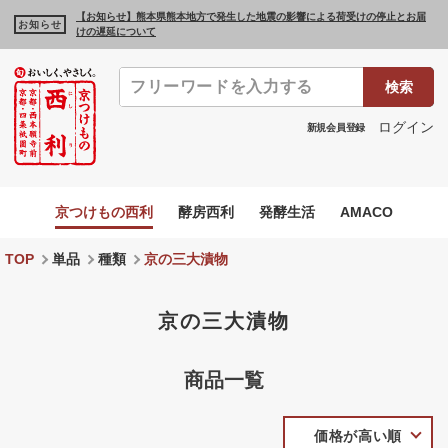
【お知らせ】熊本県熊本地方で発生した地震の影響による荷受けの停止とお届
お知らせ
けの遅延について
検索
ログイン
新規会員登録
京つけもの西利
酵房西利
発酵生活
AMACO
TOP
単品
種類
京の三大漬物
京の三大漬物
商品一覧
価格が高い順