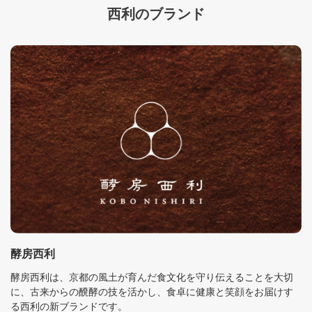
西利のブランド
酵房西利
酵房西利は、京都の風土が育んだ食文化を守り伝えることを大切
に、古来からの醗酵の技を活かし、食卓に健康と笑顔をお届けす
る西利の新ブランドです。