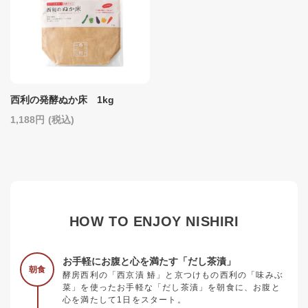
西利の発酵ぬか床 1kg
1,188
(税込)
HOW TO ENJOY NISHIRI
お手軽にお腹と心を満たす「だし茶漬」
朝食
酵房西利の「西京漬 鰆」と京つけもの西利の「味みぶ
菜」を使ったお手軽な「だし茶漬」を朝食に、お腹と
心を満たして1日をスタート。